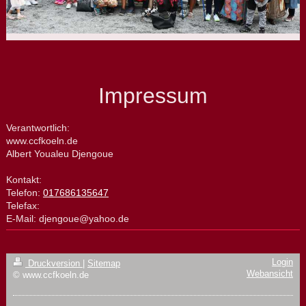
Impressum
Verantwortlich:
www.ccfkoeln.de
Albert
Youaleu Djengoue
Kontakt:
Telefon:
017686135647
Telefax:
E-Mail:
djengoue@yahoo.de
Login
Druckversion
|
Sitemap
Webansicht
© www.ccfkoeln.de