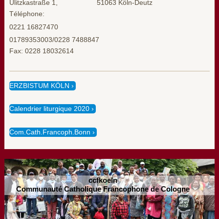
Ulitzkastraße 1, 51063 Köln-Deutz
Téléphone:
0221 16827470
01789353003/0228 7488847
Fax: 0228 18032614
ERZBISTUM KÖLN
Calendrier liturgique 2020
Com.Cath.Francoph.Bonn
ccfkoeln
Communauté Catholique Francophone de Cologne